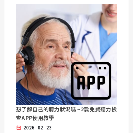
經做了詳細的聽力檢查，助聽器也是選用知名大廠的
規格，但戴上後不是覺得聲音刺耳、太吵，就是聲音
太小、依舊聽不清楚。問題究竟出在哪裡？答案往往
在於少了驗配過程中至關重要的一步——真耳測試。
什麼是真耳測試
真耳測試是目前國際公認的助聽器驗配標準。簡單來
說，它是一套在使用者耳道內進行的客觀聲音測量技
術。過去的助聽器調整，大多依賴電腦軟體的「預估
值」。然而，電腦軟體假設每個人的耳道都是標準形
狀，但事實上，每個人的耳道結構、長度、彎曲度、
體積等等都不相同，好比指紋一樣獨一無二。「真耳
測試」就是要試著站在病人的角度，讓選配人員更了
解助聽器使用者實際聽到的聲音。
想了解自己的聽力狀況嗎 ~2款免費聽力檢
查APP使用教學
2026
02
23