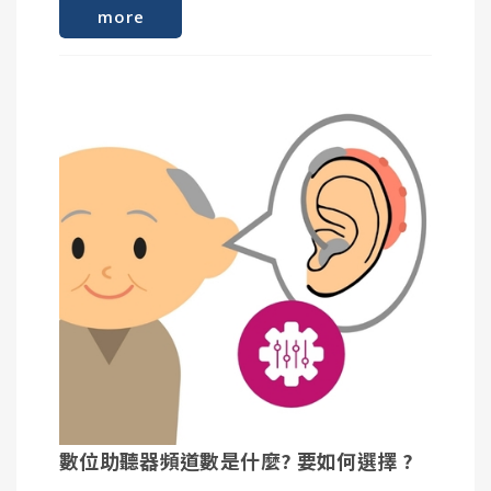
more
頌聆使用德國Signia Unity、美國Fonix 真耳測試儀
什麼是單側聽損
聽覺剝奪不只是「耳朵聽不到」，更嚴重的是大腦功
iOS 下載 Android 下載
器精確調整
能的改變：
提供您更好的助聽器使用效益
優耳聽力在正常聽力範圍內 PTA ≤ 15 dB HL
劣耳平均純音聽力閾值大於20分貝，或兩個頻率以上
Mimi Hearing Test 與「聽力測試&耳鹷測試App」
PTA ≥ 25 dB HL
差不多，測試結果會顯示受測者的聽力年齡範圍，並
語言理解力下降： 即使後來戴上助聽器，聲音變大
呈現聽力圖。使用者也可以申請登入帳號，記錄每次
單側聽損遇到的困擾
了，大腦可能也「聽不懂」了。這是因為大腦辨識語
測驗結果，進行追蹤比較。
聲音定位困難：
音的神經連結已經退化，導致「聽得到聲音，卻聽不
懂內容」。
步驟1 :
開啟App，點選「Get Started」後，會跳出支援的耳
大腦需要雙耳的聽覺與時間差來判斷聲音來源，如只
機清單，選擇在清單上的耳機，在測試較為準確，如
有單耳聆聽，比較無法聽清聲音來源方向。例如：過
腦萎縮與認知退化： 研究發現，長期聽損會加速大腦
耳機不在清單上，將畫面滑至最下方，選擇Others即
馬路時判斷車子在哪、有人叫你時不知道往哪看。
灰質萎縮，並增加罹患失智症的風險。
可繼續測試。
雞尾酒會效應（雜音干擾）：
步驟2 :
數位助聽器頻道數是什麼? 要如何選擇 ?
在嘈雜環境（餐廳、辦公室）中，單耳很難從背景噪
請在安靜的環境下: 接下來App會利用手機麥克風，偵
音中分辨出人聲。