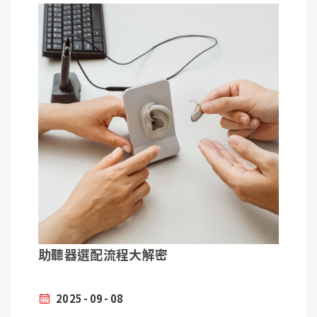
保護聽力的黃金準則：
音量限制： 將音量控制在最大音量的 60% 以下。
時間限制： 每天使用耳機的時間最好不超過 60 分
鐘，或至少每隔一小時讓耳朵休息幾分鐘。
使用降噪設備： 在搭乘捷運、公車或飛機等吵雜環境
時，建議使用抗噪耳機或耳塞，這能有效降低背景噪
音，避免您為了聽清楚內容而將音量調得過高。
助聽器選配流程大解密
2025
09
08
2. 遠離高分貝噪音傷害