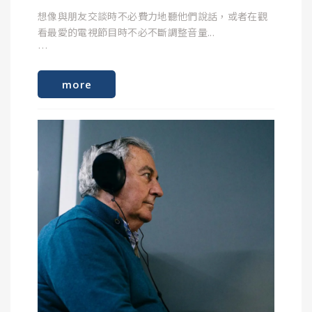
想像與朋友交談時不必費力地聽他們說話，或者在觀
看最愛的電視節目時不必不斷調整音量...
使用耳防護具： 在工作（如建築、工廠、機場地勤、
當你首次考慮使用助聽器時，這些事情可能會顯得遙
音樂工作者）或娛樂（如演唱會、KTV、夜店、射
不可及。但一旦你將新科技放入耳中，這將實現您的
more
擊）場所時，應佩戴耳塞或耳罩。
夢想。
以下是助聽器選配的過程，讓我們開始你的聽力改善
之旅吧。
保持距離與休息： 在吵雜的活動中，盡量遠離喇叭或
其他噪音源；並且每隔一段時間到安靜的地方休息，
你的耳朵需要什麼？
讓耳朵有時間恢復。
選配助聽器的第一步是與聽力照護專家進行初步諮
詢。
給耳朵充足休息： 暴露於高噪音環境後，建議讓耳朵
在安靜的環境中休息 16 至 18 小時。
你可以：
進行聽力測試，以確定你的聽力損失類型和程度
討論你的生活方式、溝通需求和期望