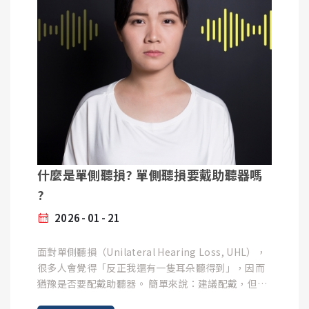
考。
數。
未經治療的聽力損失： 這是最常見的原因。當一個人
發現聽力下降卻不處理，大腦接收到的聲音訊號變弱
步驟3 :
且模糊，久而久之就失去了辨識聲音的能力。
您也可以在「測試列表」中，查看先前做過的檢查結
果。
真耳測試適合所有人嗎？
「單耳」佩戴助聽器： 如果兩耳都有聽損，卻只戴一
答案是肯定的。無論是初次配戴助聽器、更換新機
邊的助聽器，沒戴的那隻耳朵會因為長期缺乏刺激，
耳齡測試
種，還是聽力狀況發生變化，真耳測試都是確保助聽
退化得比有戴的那邊快。
「耳齡測試」是透過6000hz以上的高音頻，檢測耳朵
器發揮最佳效益不可或缺的環節。特別是對於兒童
的可聽見高音範圍，讓使用者了解自己的耳朵的可能
（耳道發育中）、複雜型聽力損失者（如高頻驟降型
什麼是單側聽損? 單側聽損要戴助聽器嗎
年齡~
聽損），真耳測試更是不可或缺的品質把關。
先天性因素： 出生時就有聽障的孩子，若沒有及時透
?
過助聽器或人工耳蝸（電子耳）介入，大腦的聽覺皮
助聽器是一台精密的醫療輔具，如果您或家人正面臨
2026
01
21
質可能永遠無法發育成熟。
「戴了助聽器卻聽不順」的困擾，不妨諮詢您的助聽
器公司是否有真耳測試。透過客觀數據的精細微調，
面對單側聽損（Unilateral Hearing Loss, UHL），
App2. mimi Hearing Test APP
才能真正解鎖助聽器的潛能，重拾清晰、舒適的聆聽
很多人會覺得「反正我還有一隻耳朵聽得到」，因而
適用iOS、Android
體驗。
猶豫是否要配戴助聽器。 簡單來說：建議配戴，但選
擇哪種方案需視「聽損程度」與「生活需求」而定。
聽覺剝奪對大腦的影響