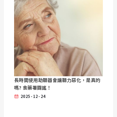
腦的聽覺中樞。BAHA骨導助聽器適合外耳或中耳構
造有問題、不適合或無法使用傳統助聽器的聽損者。
頻道越多越好嗎？
單側聽損有助聽器補助嗎?
未領取身心障礙手冊的單側聽損者，只要符合劣耳40
頻道數越多，助聽器在語音、噪音、回饋等聲音處理
分貝以上且雙耳差距25分貝以上，也能申請「職務再
上的效率更佳，不過仍需使用者依據自己的需求，實
設計」。將單側聽損者納入職務再設計輔具補助計
際配戴試聽，再選擇適合自己的助聽器。
畫。
行前準備 :
基礎型助聽器( 4~8頻道)
➤了解更多 : 單側聽損-職務再設計補助計畫
適用對象/情境 : 安靜的居家環境、一對一聊天
特點 : 基本聲音放大，適合聽力圖平緩的使用者。
您可以先自我評估這三個問題：
環境需求： 您是否常待在會議室、餐廳等多人交談的
長時間使用助聽器會讓聽力惡化，是真的
1. 隨身攜帶您的助聽器
環境？
助聽器極其昂貴且精密，若您使用鋰電池充電式助聽
嗎? 食藥署闢謠！
安全考量： 您在戶外是否常發生「找不到聲音來源」
器，根據航空安全規定，鋰電池必須隨身攜帶，嚴禁
的狀況？
2025
12
24
放進托運行李中。若使用電池式助聽器，別忘了準備
溝通困擾： 當旁人站在您的「壞耳側」說話時，您是
助聽器專用電池。
否頻繁要求對方重複？
2. 清潔與乾燥配件
飛機座艙與旅遊目的地的氣候可能大不相同。請隨身