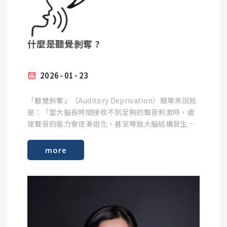
音、低音）的放大倍率。
App1. 聽力測試&耳齡測試
什麼是聽覺剝奪 ?
適用iOS
真耳測試的好處
2026
01
23
iOS下載
1. 消除耳道物理差異帶來的誤差
「聽覺剝奪」（Auditory Deprivation）簡單來說就
2. 提升語音清晰度與配戴舒適度
是：「當大腦長時間接收不到足夠的聲音刺激時，處
步驟1 :
理聲音的能力會逐漸退化，甚至導致大腦結構發生改
開啟「聽力測試&耳齡測試APP」，點選「聽力檢查」
3. 解決助聽器耳塞（Dome）與耳模的漏音問題
變。」。如果耳朵無法將清晰的訊號傳遞給大腦，大
開始測試。
腦負責聽覺的區域就會因為「沒事做」而開始萎縮退
APP會發出不同頻率的測試音，當您聽見聲音時按下
more
4. 客觀數據，減少反覆調校的時間
化。
畫面中的按鈕。
傳統調整往往依賴配戴者的主觀感受（如：「好像有
點悶」、「聲音有點刺」），但使用者很難準確說出
為什麼會發生聽覺剝奪？
步驟2 :
是哪一個頻率出問題。真耳測試用科學數據說話，讓
測試結束後，畫面會顯示目前檢查後的聽力狀況參
調整過程精準高效，大幅減少往返聽力所的調校次