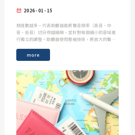
如何預防與改善？
測周圍環境噪音是否太大聲。請在安靜的環境下做測
試，並點選「Next」。
2026
01
15
聽覺剝奪（Auditory Deprivation）：
聽覺剝奪的影響雖然嚴重，但往往是「可逆」或「可
緩解」的，前提是及早介入。
設定你的手機及耳機:
頻道數越多，代表助聽器能將聲音頻率（高音、中
音、低音）切分得越細緻，並針對每個細小的音域進
長期不刺激受損的那隻耳朵，大腦負責該耳的聽覺區
行獨立的調整。助聽器使用壓縮技術，將放大的聲音
域會逐漸退化，未來若想再戴助聽器，效果會大打折
開啟勿擾模式 : 將通知、鈴聲、震動靜音
壓縮至聽損者的動態範圍內，讓聽損者隨時保持在最
扣。
及早配戴助聽設備： 一旦確診有聽力損失，應盡早配
關如等化器、杜比音效等音訊設定
佳聆聽狀態，使得小聲音聽得清楚、一般對話音量聽
more
戴助聽器或植入人工耳蝸，持續刺激大腦。
關閉輔助功能設定，如聲音放大器、耳機調整等
的清楚、大的聲音不會造成不舒服。
大腦疲勞：
➤了解更多 : 頌聆代理-德國西嘉西門子助聽器
頻道數的主要功能
因為只靠一隻耳朵，大腦需要耗費更多精力去補足聲
堅持雙耳佩戴： 若雙耳都有問題，務必同時矯正，以
步驟3 :
音資訊，容易感到疲倦或專注力下降。
維持平衡的大腦刺激。
接下來App將發出測試音，當你有聽到測試音時，持
續按著中間按鈕不放，沒聽到時再放開。
助聽器的頻道主要負責以下三項任務：
單側聽損建議的解決方法
聽覺復健訓練： 重新佩戴助聽器後，需要一段時間讓
1. 傳統助聽器
大腦「重新學習」聽聲音，例如聽廣播、朗讀或進行
專門的聽力訓練。
步驟4 :
最後就可以得到聽力檢查結果囉~~