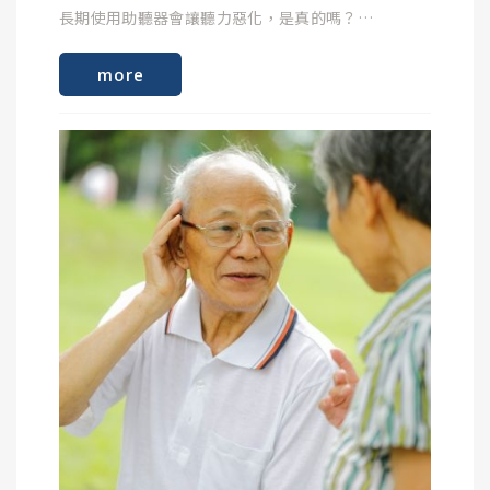
若您有以上困擾，提醒您建議尋求專業人員進行完整
長期使用助聽器會讓聽力惡化，是真的嗎？
帶上乾燥盒或電子乾燥機。長途飛行後，耳朵產生的
的聽力諮詢及輔具評估，以及定期聽力檢查追蹤，才
濕氣或目的地國家的濕度，都可能影響助聽器效能。
中階型助聽器(12~16頻)
能有良好的生活及聆聽品質。
more
適用對象/情境 : 辦公室、小型聚會、戶外散步
飛行中可能遇到的情況 :
特點 : 較好的噪音抑制，聲音聽起來較自然、平滑。
許多聽力門診中，有許多需要配戴助聽器的長者，因
1. 耳壓不適
為懼怕長時間配戴助聽器會造成聽力受損，而遲遲不
在飛機上升和下降時，氣壓急劇變化，當您感到耳壓
高階型助聽器(20頻以上)
敢配戴，建議民眾只要一發現聽力退化，就應該配戴
不適時，可以暫時取下助聽器，進行吞嚥、嚼口香糖
適用對象/情境 : 餐廳、會議、嘈雜市場、音樂廳
助聽器，才能避免聽覺中樞退化。
或進行瓦氏動作（捏鼻吹氣）來平衡壓力。待耳壓穩
特點 : 極精細的聲音還原，能處理複雜的環境音如餐
定後再戴回。
廳、大型會議等，辨識語音效果最佳。適合陡降型、
助聽器主要是用來協助無法藉助手術或藥物治療的聽
2. 讓人疲勞的飛機引擎的低頻轟鳴聲（約 80-85 分
或是各頻率差異很大的聽力圖。
障人士，每位聽障朋友的聽力受損情況都不盡相同，
貝）
建議須經醫師仔細評估，了解兩側耳朵的聽力狀況。
許多助聽器皆有降噪模式，您可以嘗試開啟此功能，
並根據聽力檢查結果以及耳朵形狀，選配一個適合的
降低噪音困擾，或是減低助聽器音量。建議不要完全
專屬助聽器，再由聽力師精確的調整助聽器，同時指
關機，因為您需要隨時接收機長或空服員的重要廣播
導正確的使用方式，確保聽力的品質。
（如遇湍流、餐飲服務或緊急狀況）。
如何選擇適合你的頻道數？
食藥署提醒，使用助聽器遵循以下3步驟，可以讓助聽
3. 預防遺失
選擇頻道數時，建議考量以下兩點：