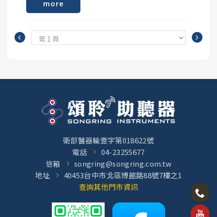
這些等級的聲音會導致耳朵疼痛和受傷：
控制三高： 高血壓、高血糖（糖尿病）、高血脂等心
Q. 什麼樣的人需要做聽力檢查 ?
more
一旦你將助聽器舒適地放入耳朵中，你可以在各種聽
血管疾病會影響內耳血液供應，務必遵醫囑定期服藥
A. 任何出現聽損徵兆的人都應該接受聽力測試，例如
覺環境中進行測試。頌聆選配專家將以你的聽覺體
並良好控制。
聽力困難或理解言語困難。建議 50 歲以上的人或接觸
驗，調整至最佳狀態。你也將學到如何保養和維護你
這些等級的聲音會在 2 到 15 分鐘內導致聽力受傷：
過巨大噪音的人進行聽力測試。
的新助聽器。
這些等級的聲音可能會讓你不悅並帶來壓力：
戒菸忌酒： 菸草中的尼古丁會導致血管收縮，影響內
Q. 聽力檢查要花多久時間?
請確保及討論在不同環境，如家中、工作場所、車內
耳血液循環；過量飲酒和熬夜也會影響聽力健康。
A. 因人而異，建議保留 20 到 60 分鐘。
和嘈雜的地方，助聽器在聲音和感覺上的表現。音
這些等級的聲音通常不會傷害你的聽力：
量、音頻或其他設定，都是後續可以再調整的。
Q. 聽力檢查會痛嗎?
均衡飲食： 多攝取富含Omega-3 脂肪酸（如深海
A. 不會，聽力測試是完全非侵入性的，只要用耳機聽
繼續你的聽力改善之旅
資料來源：疾病控制與預防中心 (2019)
魚）、維生素 A、C、E、B12、鋅和鎂的食物（如深
聲音即可，完全不會痛。
綠色蔬菜、全穀類、堅果），這些營養素有助於保護
助聽器調整不會在第一次就完成設定。這個過程需要
聽神經和毛細胞。
時間，頌聆選配專家將在整個過程中為你提供支援。
衛部醫器輸壹字第018622號
有些助聽器還可支援 App，讓你根據自己的聽覺偏好
電話
04-23255677
進行即時調整。無論你使用哪種助聽器，都會需要追
信箱
songring@songring.com.tw
規律作息： 保持充足睡眠、適度運動，有助於促進血
蹤預約來監測你的進展並進行任何必要的調整。
地址
40453台中市北區博館路88號7樓之1
液循環、維持身體健康。
查詢其他門市資訊
準備好邁出第一步了嗎？立即拜訪頌聆助聽器，了解
助聽器如何幫助你聽得更好。