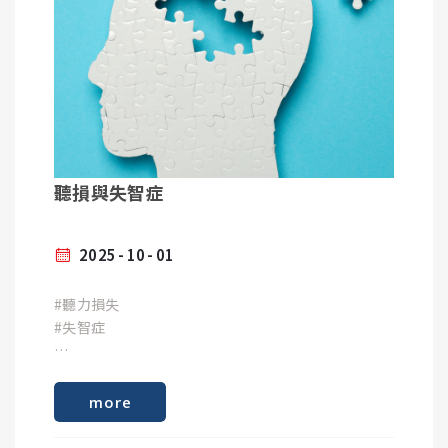
要將助聽器取下，並存放於乾燥的環境。
輕度聽障：聽力損失在25分貝以上，未達40分貝者。
中度聽障：聽力損失在40分貝以上者，未達60分貝
者。
⓷定期維護
重度聽障：聽力損失在60分貝，未達90分貝者。
全聾：聽力損失在90分貝以上者。
定期將助聽器送回廠商進行維護，並根據使用者之聽
掌握以上助聽器使用原則，您將可以享受一趟完美的
聽損與失智症
力進行調整。
旅程~
預防聽損的7個方式
2025
10
01
【資料來源】衛生福利部食品藥物管理署 公告資訊
噪音防護與正確用耳習慣
#聽力損失
https://www.fda.gov.tw/TC/newsContent.aspx?
#失智症
噪音是導致聽力損失的主要且可預防的原因。一般認
cid=5049&id=24865
為，長期暴露在超過 85 分貝 (dB) 的環境下，就可能
對聽力造成永久性傷害。
即刻預約免費聽力檢查
more
1. 掌握「60/60 法則」（針對耳機使用者）