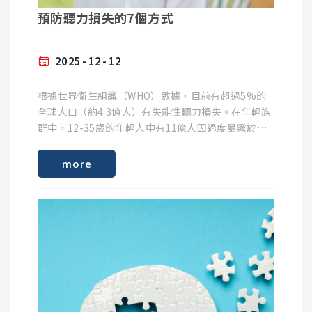
器隨時維持在最佳狀態：
飛機座位狹窄，睡覺時助聽器若掉進座椅縫隙會非常
預防聽力損失的7個方式
難找。建議在航行中使用助聽器夾（防丟繩），一頭
固定在衣服上，確保萬無一失。
聽力圖的形狀： 如果你的聽力起伏很大（例如陡降型
聽力），會需要較多頻道來做精細調整。
2025
12
12
生活型態： 如果你常出入社交場合或嘈雜環境，高頻
道的機型能幫你聽得更輕鬆；若生活單純，中低頻道
根據世界衛生組織（WHO）數據，目前有超過5%的
⓵ 適時保養
通常足夠使用。
全球人口（約4.3億人）有失能性聽力損失。在年輕族
群中，12-35歲的年輕人中有11億人因過度暴露於響
亮聲音而面臨聽力損失風險，65歲以上老年人口中，
由於助聽器需塞入外耳道，可能會發生因耳垢，而堵
抵達目的地
超過25%受聽損影響。
塞助聽器的聲音輸出口或排氣孔，因此建議每日清
more
頌聆助聽器提供助聽器試聽服務，滿意再購買
預防聽力損失是維護健康和生活品質的關鍵。大多數
潔，並於睡前檢查電池電力是否足夠。
聽力損失（特別是噪音引起的）是不可逆轉的，因此
預防措施顯得尤為重要。以下六種預防方式，保護您
徹底除濕
的聽力~
⓶ 保持乾燥
聽覺障礙的定義
雙耳聽不見25分貝(dB)以下的聲音，就視為聽覺障
飛行過程中耳朵密封在助聽器下長達數小時，加上機
礙。根據教育部《特殊教育法施行細則》，聽覺障礙
助聽器內有精密電路，若受潮易導致助聽器功能異
艙乾燥與落地後濕度的溫差。抵達飯店後的第一件
有以下幾種程度:
常，甚至損壞。因此在從事水上相關的活動時，一定
事，請將助聽器放入乾燥盒中至少一個晚上。