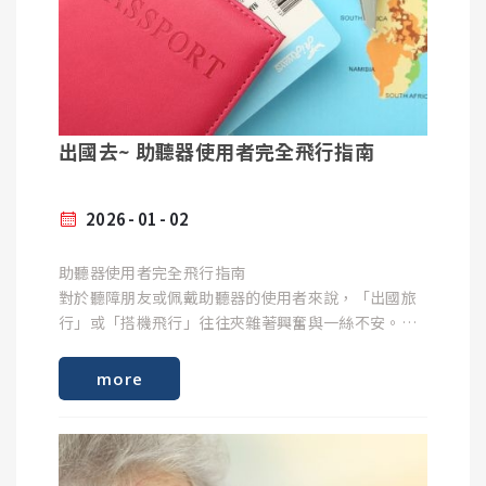
聽損耳仍有殘餘聽力，且仍有語詞辨識能力。可嘗試
配戴一般氣導助聽器。可以刺激劣耳神經，維持平衡
精確補償聽力： 每個人的聽力受損情況不同（例如：
以及辨識聲音方向。
低音聽得到，但高音完全聽不見）。頻道越多，選配
師就越能像「修圖」一樣，只放大你聽不到的頻段，
2. CROS 跨傳式助聽器
您也可以在App主頁中，查詢到先前的測試結果。
而不去影響你原本就聽得清楚的聲音。
出國去~ 助聽器使用者完全飛行指南
適合一側全聾或聽力極差，另一側正常的情況。在劣
區分噪音與人聲： 高階的助聽器可以辨識出某個頻道
耳配戴「發射器」，將聲音傳送到正常耳或是好耳的
2026
01
02
裡是「背景噪音」（如冷氣運轉聲），而另一個頻道
「接收器」，達成全方位收音。可以提高對在劣耳側
裡是「人聲」。頻道切分得越細，助聽器就能在壓低
的聲音察覺，以及吵雜環境中，聆聽來自劣耳側的語
助聽器使用者完全飛行指南
噪音的同時，依然保有清晰的人聲。
音時，能提高語言辨識度。
對於聽障朋友或佩戴助聽器的使用者來說，「出國旅
行」或「搭機飛行」往往夾雜著興奮與一絲不安。您
➤了解更多：Pure CROS 專為單側聽損者設計助聽
可能會擔心：「助聽器過安檢會不會警報大作？」、
提升舒適度： 當突如其來的尖銳聲（如餐具碰撞聲）
器！
「飛機上的噪音會不會讓耳朵不舒服？」、「如果助
出現時，多頻道的助聽器能迅速偵測該聲音所在的頻
more
聽器在國外沒電了怎麼辦？」其實，搭飛機時完全可
段並即時抑制，避免耳朵感到刺痛。
以佩戴助聽器~
3. 骨導助聽器 (BAHA)
藉由手術植入骨導裝置，透過植入式骨傳導助聽器將
外界聲音能量直接傳導到骨頭，經由聽神經再傳到大