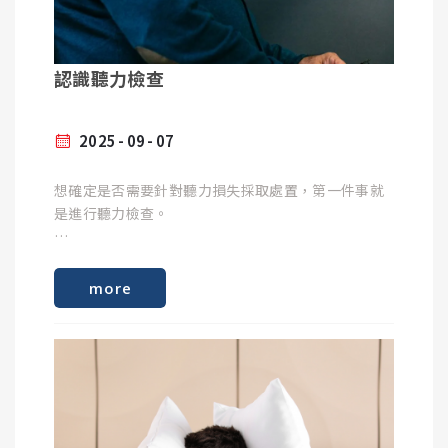
根據你的需求提出建議
3. 避免不當清理耳朵
認識聽力檢查
選擇適合的助聽器
不要亂掏耳朵，外耳道具有自動清潔功能，耳垢會隨
在確定你的聽力需求後，下一步是選擇合適的助聽
著咀嚼動作自然排出。 如果感覺耳垢過多導致聽力下
2025
09
07
器。
降或不適，應尋求耳鼻喉科醫師協助清理
想確定是否需要針對聽力損失採取處置，第一件事就
以下是一些要考慮的因素：
是進行聽力檢查。
類型 - 助聽器有各種類型，包括接收器內置型
4. 預防耳部感染與外傷
（RIC）、耳掛型（BTE）、耳內型（ITE）和耳道型
more
測試有不同形式
（ITC）等。你的聽力照護專家會解釋每種類型的優缺
點。
根據不同的徵狀，聽力檢查也有不同的方式 - 最常見
功能 - 現代助聽器具有先進的功能，可幫助你在嘈雜
避免耳朵進水： 游泳或淋浴時，若有水進入耳朵，可
的兩個部分是純音測試和語言測試。
的環境中清晰聽到語音。它們還可以從平板電腦、電
將頭側向進水側，並輕壓耳屏（耳孔前的軟骨）幫助
視或手機中傳輸聲音。您可以與頌聆選配專家討論哪
積水流出。必要時可使用防水耳塞，或頌聆訂製游泳
純音測試:
些功能對你最重要。
耳塞。