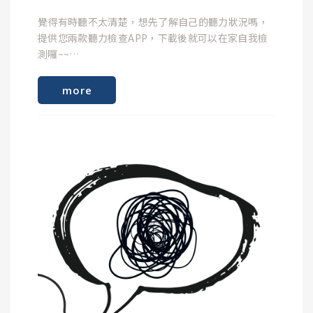
真耳測試的運作方式如下：
覺得有時聽不太清楚，想先了解自己的聽力狀況嗎，
提供您兩款聽力檢查APP，下載後就可以在家自我檢
測囉~~
放置探針管：聽力師會將一根極細、軟質的矽膠微型
溫馨提醒 : 聽力檢查APP的結果僅供參考，無法代替正
探針管（Probe Tube）深入您的耳道內，靠近鼓膜的
more
規聽力檢查，不具備醫療診斷之效能，若您對自身聽
位置。
損狀況有任何疑慮，請諮詢醫師或其他專業人員。
戴上助聽器：接著讓您戴上助聽器。
播放測試音與測量：儀器會播放特定的語音測試音，
事先準備
探針管上的微型麥克風會即時接收並記錄實際上傳到
您鼓膜前的精確分貝與頻率。
請在安靜、沒有其他噪音的環境下測試，將手機接上
耳機，建議使用有線的入耳式(耳塞型)耳機。如果耳
機有內建等化器，請設定為最平坦的設定。其他注意
精準校正：聽力師透過螢幕上的實時數據，對照您的
事項可參考APP內說明。
聽力圖需求，精細調整助聽器在各個頻率（高音、中