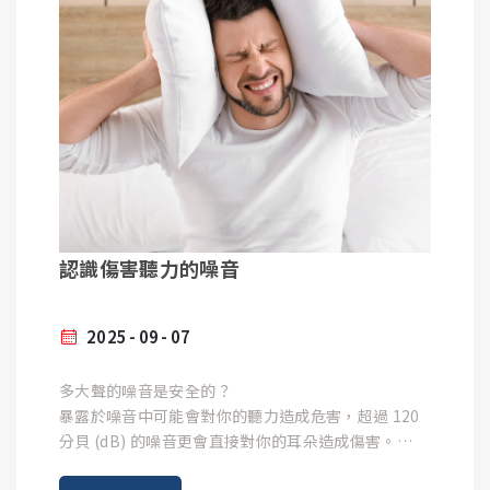
預算 - 助聽器有不同價格。頌聆選配專家將幫助你找
你會戴上耳機，耳機會播放不同頻率的聲音，由小聲
到需求和預算的中間點，定制您的助聽器。
逐漸變大聲，一聽見聲音就按下按鈕，藉此得知不同
正確擤鼻涕： 擤鼻涕時不要過度用力，應分次單側輕
頻率的聽力
擤，並將嘴巴微微張開，以避免壓力衝擊中耳，引發
客製化你的助聽器
中耳炎。
語言測試:
在選擇了合適的助聽器後，頌聆選配專家將根據你的
請你重複單詞或句子，以評估你聽到語音的清晰度。
耳朵進行客製化，以提供最佳的聽覺體驗。這個過程
避免外力撞擊： 避免頭部或耳朵受到猛烈撞擊。
若難以區分 ㄓ、ㄔ、ㄗ、ㄘ 等發音就是有聽力損失的
包括：
跡象。
認識傷害聽力的噪音
聽力檢查結果可能會以聽力圖的形式向你呈現。
聽力圖顯示你兩個耳朵的聽力臨界值，即每個頻率能
選擇適合你的耳塞大小和種類 - 或者為你的耳朵製作
5. 控制慢性疾病與維持健康生活
聽到的最小聲音。針對不同頻率的聲音，聽力好壞不
訂製的耳模或耳殼
2025
09
07
同是很常見的。
根據你的特定聽力損失和偏好對助聽器進行編程
內耳的血液循環非常重要。控制全身性疾病可以減緩
確保舒適且安全的配戴
多大聲的噪音是安全的？
聽力退化。
暴露於噪音中可能會對你的聽力造成危害，超過 120
分貝 (dB) 的噪音更會直接對你的耳朵造成傷害。
微調和調整
常見問答: