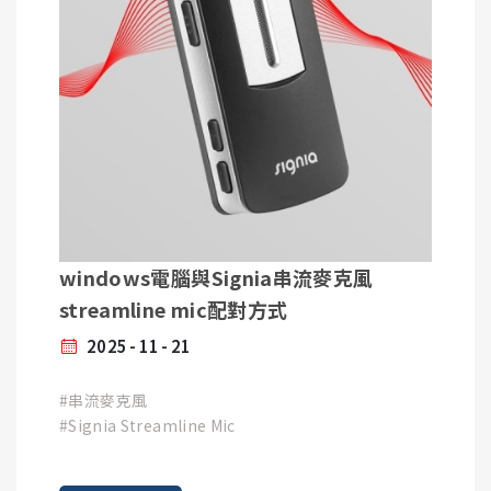
開啟Vibe App，點選「註冊/登入」，若您沒有申請過
帳號，請註冊一個新的帳戶。
步驟2 :
語音增強(口罩模式)
輸入您的帳號及密碼，點選「登錄」。
如果談話的對象戴著口罩，常會因為口罩遮擋而影響
語言清晰度，在口罩模式下可以加強語言辨識，讓您
聆聽更清楚。
步驟3 :
非藍芽機種→點選「手動」
藍芽機種→點選「藍芽」
步驟4 :
將您的助聽器重新開機並戴上，接著請點選「現在連
windows電腦與Signia串流麥克風
線」
streamline mic配對方式
2025
11
21
步驟5 :
如果跳出「增加音量」視窗，請將調整鈕往右拉，提
#串流麥克風
高手機音量。
#Signia Streamline Mic
步驟6 :
您將會聽到嗶~嗶~的提示音，聽到提示音後點選
「是」。