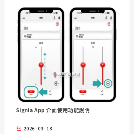
2. 加入頌聆LINE好友 : https://lin.ee/OOaFNQs
3. 告知您的調整需求，我們設定好後，將會傳送一組
調整連結網址給您。
4. 點選調整連結網址後，依照步驟依序設定即可。
設定調整
步驟1 : 點選「開始」，並依循操作流程
確認您的手機聲音是否已開啟
步驟2 :
遠端調整將依序先由「左耳助聽器」再至「右耳助聽
器」設定。設定時請按照說明將助聽器重開機。
備註 : 如果只有單耳助聽器，您可在設定畫面於該側
Signia App 介面使用功能說明
耳的時候，再將您的助聽器開機並設定即可。
2026
03
18
有聽到確認提示音才表示該耳助聽器設定完成