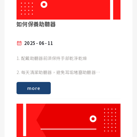
Samsung Galaxy S10e (SM-G970F)
Samsung Galaxy S10e (SM-G970U) (US/China)
Samsung Galaxy S10 5G (SM-G977U) (US)
接著，您便享有便利的遠端調整服務~
如何保養助聽器
Samsung Galaxy S10 5G (SM-G977B)
2025
06
11
1. 配戴助聽器前須保持手部乾淨乾燥
Google Pixel 9 Pro XL
Google Pixel 9 Pro
2. 每天清潔助聽器，避免耳垢堵塞助聽器
Google Pixel 9
Google Pixel 8Pro
3. 洗澡、洗臉或洗頭時，不要戴助聽器，避免助聽器
Google Pixel 8a
more
接觸到水
Google Pixel 8
Google Pixel 7Pro
4. 避免助聽器掉落或碰撞
Google Pixel 7a
Google Pixel 7
5. 不使用助聽器時，取出電池放置在除濕盒或專用除
Google Pixel 6
濕機內
Google Pixel 6 Pro
Google Pixel 6a