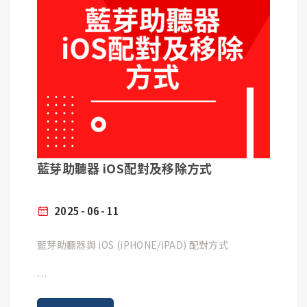
6. 助聽器放置位置須遠離小孩及寵物
Google Pixel 5
Google Pixel 5a 5G
7. 助聽器長期不使用，必須將電池取出避免電池受潮
Google Pixel 4a 5G
造成助聽器損壞
Google Pixel 4
Google Pixel 4a
8. 助聽器發生問題，切勿自行修理
Google Pixel 4XL
Google Pixel 3
9. 耳掛型助聽器耳管需定期更換，避免硬化斷裂造成
Google Pixel 3XL
聲音不正常
Google Pixel 3a
Google Pixel 3a XL
藍芽助聽器 iOS配對及移除方式
10. 定期回頌聆保養、檢測
Google Pixel 2 XL
Google Pixel 2
台灣天氣濕度高，較容易造成電子產品因潮濕而故
2025
06
11
障，為避免助聽器損壞，需更加注意助聽器保養，才
能有效延長助聽器使用壽命。
藍芽助聽器與 iOS (iPHONE/iPAD) 配對方式
如在廚房或悶熱環境工作等流汗量大者，建議使用助
聽器專用除濕機，避免濕氣損壞助聽器。
OnePlus Nord (AC2001)
OnePlus Nord (AC2003)