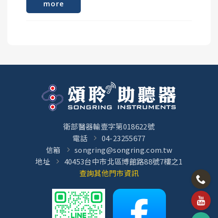
more
OnePlus 8T
移除 iOS (iPHONE/iPAD)上的藍芽助聽器
OnePlus 8 Pro
OnePlus 7T
OnePlus 7 Pro
#iPhone輔助使用教學
#iPhone助聽裝置
Motorola Razr 50 Ultra
Motorola Edge 50 Pro
衛部醫器輸壹字第018622號
電話
04-23255677
信箱
songring@songring.com.tw
地址
40453台中市北區博館路88號7樓之1
查詢其他門市資訊
Asus ROG 6
Asus ROG 6 Pro
Asus Zenfone 8
Asus Zenfone 8 Flip