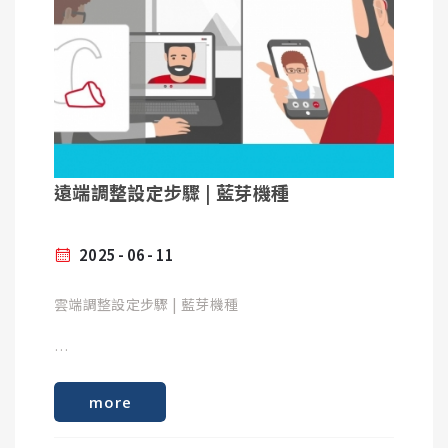
Samsung Galaxy Tab S7
Samsung Galaxy Tab S7+ (tablets)
Samsung Galaxy Z Flip 5 (SM-F731B)
Samsung Galaxy Z Fold 5 (SM-F946B)
Samsung Galaxy Z Flip 4 (SM-F721B)
Samsung Galaxy Z Fold 4 (SM-F936B)
Samsung Galaxy Z Fold 3
Samsung Galaxy Z Fold 2
遠端調整設定步驟 | 藍芽機種
Samsung Galaxy A71 (SM-A715F)
Samsung Galaxy A72 (SM-A725F)
Samsung Galaxy A55
2025
06
11
Samsung Galaxy A54
Samsung Galaxy A53
雲端調整設定步驟 | 藍芽機種
Samsung Galaxy A52 (SM-A525F)
Samsung Galaxy A51 (SM-A515F)
Samsung Galaxy A21s (SM-A217F)
下載SIGNIA APP
Samsung Galaxy S24 Ultra
more
Samsung Galaxy S24+ US
Samsung Galaxy S24+