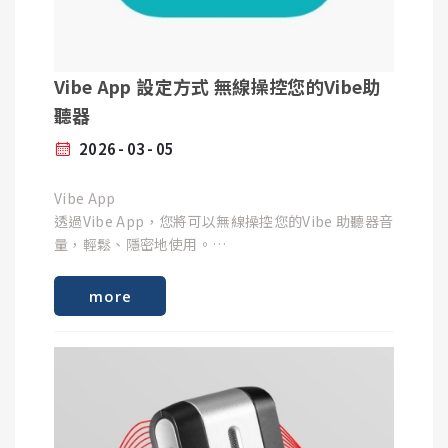
平衡功能
依據個人聆聽體驗，調整助聽器音色
Vibe App 設定方式 無線操控您的Vibe助
查看藍芽與電池狀況
聽器
確認助聽器藍芽連線狀況，以及助聽器目前電池電
2026
03
05
量。
Vibe App
透過Vibe App，您將可以無線操控您的Vibe 助聽器音
Signia AI好幫手
量，輕鬆、隱密地使用。
Signia好幫手能依據您自身遇到的狀況，提供即時的
自我調整服務。您可以透過問與答的方式，點選您遇
到的問題，Signia好幫手即可依據您的狀況調整。
more
下載Vibe App
程式切換
您可以自由切換選配師預先設定好的聽力程式，根據
設定方式
您所處情境自由切換，比如在吵雜的餐廳吃飯，或在
步驟1 :
戶外運動等等。