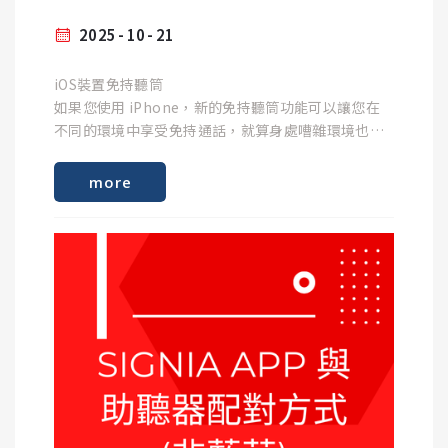
步驟1 :
點選左上角「≡」圖案。
2025
10
21
步驟2 :
選擇「設定內容」。
iOS裝置免持聽筒
如果您使用 iPhone，新的免持聽筒功能可以讓您在
不同的環境中享受免持通話，就算身處嘈雜環境也沒
問題。
步驟3 :
因此，您可以更自由地在進行其他活動時講電話，並
more
點選「APP設定內容」。
透過助聽器清楚地聽到電話中所說的內容。
步驟4 :
內建的麥克風讓您的對話夥伴也能以高品質聽到您的
選擇「設定APP」。
聲音。
步驟5 :
選擇「OK」，就會將原本的設定刪除，您可以重新回
到一開始設定步驟開始設定。