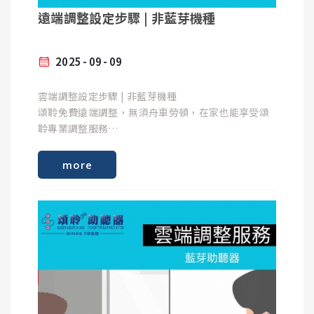
遠端調整設定步驟 | 非藍芽機種
專為iPHONE打造的聽力設備
2025
09
09
Android 裝置：
雲端調整設定步驟 | 非藍芽機種
頌聆免費遠端調整，無須舟車勞頓，在家也能享受頌
現在還可以透過 ASHA (助聽器音訊串流) 標準直接將
聆專業調整服務
音訊串流至 Android 設備。
more
Samsung Galaxy Tab S9 Ultra
Samsung Galaxy Tab S9+
Samsung Galaxy Tab S9