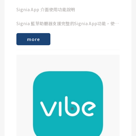
Signia App 介面使用功能說明
步驟3 :
「左耳助聽器」設定完成後，請將左耳助聽器關機，
Signia 藍芽助聽器支援完整的Signia App功能，使用
並開啟右耳助聽器，接續「右耳助聽器」設定步驟。
Signia App前請先完成助聽器配對。
more
藍芽助聽器與Signia App配對方式請見 :
一樣仍需聽到確認提示音才表示該耳助聽器設定完成~
https://www.songring.com.tw/article_detail/34
藍芽助聽器 iOS配對及移除方式請見 :
https://www.songring.com.tw/article_detail/26
尋找您的第一部Vibe助聽器
完成以上助聽器配對後，您就可以看到以下操作介面 :
*遠端調整支援部分Vibe助聽器
音量調整功能
上下移動音量調整鈕，即可調整助聽器音量大小，如
果雙耳都有配戴助聽器，也可以選擇左右個別調整。