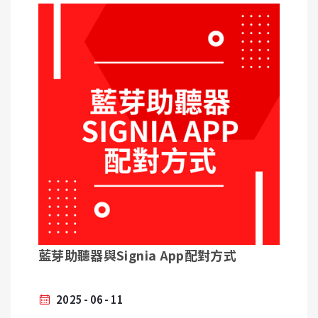
Samsung Galaxy S24 US
Samsung Galaxy S24
Samsung Galaxy S23 FE
Samsung Galaxy S23 (SM-S911B/DS)
下載SIGNIA APP
Samsung Galaxy S23 Ultra (SM-S918B/DS)
Samsung Galaxy S23+ (SM-S916B/DS)
開始您的遠端調整旅程
Samsung Galaxy S22 5G (SM-S901U, SM-S901B)
Samsung Galaxy S22 Ultra 5G (SM-S908U, SM-
步驟1 :
S908B)
請先確認助聽器已跟Signia App 藍芽配對完成，並開
Samsung Galaxy S22+ 5G (SM-S906U, SM-S906B)
啟Signia App
Samsung Galaxy S21 5G (SM-G991U)(US)
藍芽助聽器與Signia App 配對方式請參考 :
Samsung Galaxy S21
https://www.songring.com.tw/article_detail/34
Samsung Galaxy S21 (US)
Samsung Galaxy S21+ 5G (SM-G996U)(US)
步驟2 :
Samsung Galaxy S21 Ultra 5G (SM-G998U)(US)
點選Signia App 左上角「≡」圖示 ⮕ 「設定內容」
Samsung Galaxy S21 5G (SM-G991B)
藍芽助聽器與Signia App配對方式
Samsung Galaxy S21+ 5G (SM-G996B)
Samsung Galaxy S21 Ultra 5G (SM-G998B)
Samsung Galaxy Note 20 Ultra
2025
06
11
步驟3 :
Samsung Galaxy Note 20 Ultra (SM-N981U1)(US)