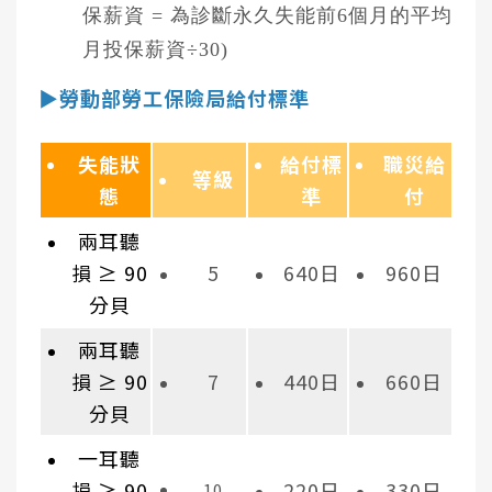
保薪資 = 為診斷永久失能前6個月的平均
月投保薪資÷30)
▶勞動部勞工保險局給付標準
失能狀
給付標
職災給
等級
態
準
付
兩耳聽
損 ≥ 90
5
640日
960日
分貝
兩耳聽
損 ≥ 90
7
440日
660日
分貝
一耳聽
損 ≥ 90
220日
330日
10