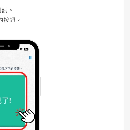
測試。
的按鈕。