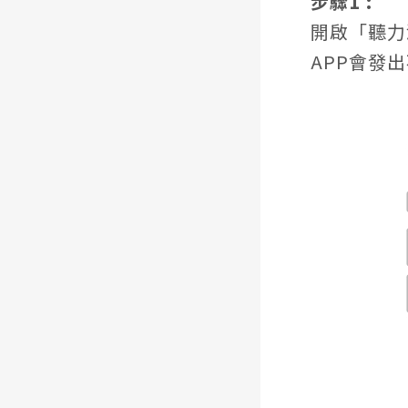
步驟1 :
開啟「聽力
APP會發