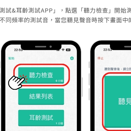
測試&耳齡測試APP」，點選「聽力檢查」開始
出不同頻率的測試音，當您聽見聲音時按下畫面中