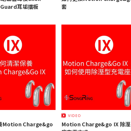
ckGuard耳垢擋板
套
VIDEO
otion Charge&go
Motion Charge&go IX 