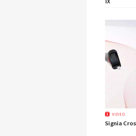
IX
VIDEO
Signia 