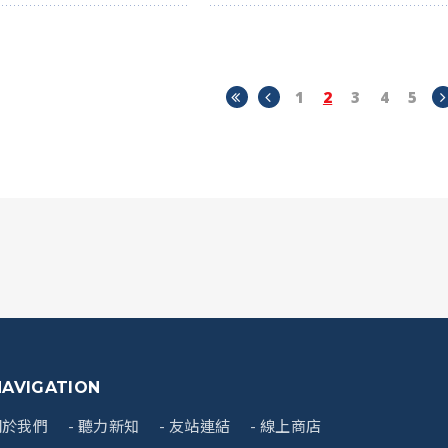
1
2
3
4
5
NAVIGATION
關於我們
聽力新知
友站連結
線上商店