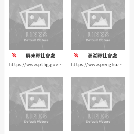
屏東縣社會處
澎湖縣社會處
https://www.pthg.gov.tw/planjdp/Default.aspx
https://www.penghu.gov.tw/society/