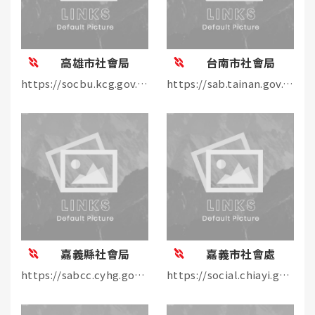
高雄市社會局
台南市社會局
https://socbu.kcg.gov.tw/index.php
https://sab.tainan.gov.tw/
嘉義縣社會局
嘉義市社會處
https://sabcc.cyhg.gov.tw/Default.aspx
https://social.chiayi.gov.tw/