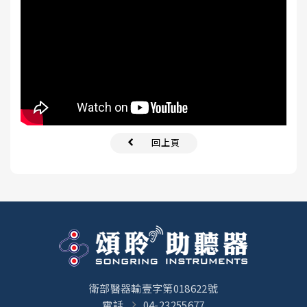
回上頁
衛部醫器輸壹字第018622號
電話
04-23255677