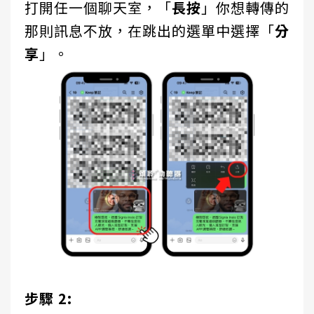
打開任一個聊天室，「
長按
」
你想轉傳的
那則訊息
不放，在跳出的選單中選擇「
分
享
」。
步驟 2: